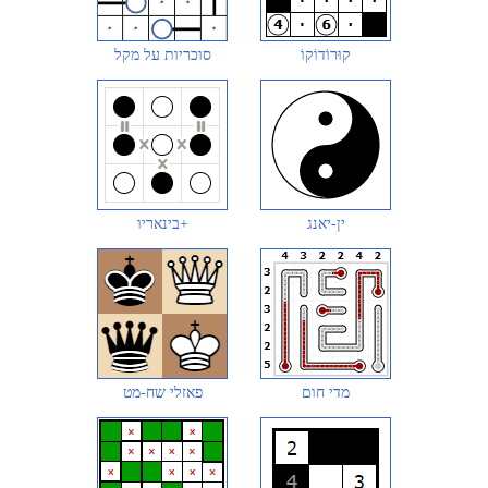
קוּרוֹדוֹקוֹ
סוכריות על מקל
ין-יאנג
בינאריו+
מדי חום
פאזלי שח-מט