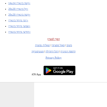
14x14 קשה בינאירו+
20x20 קל בינאירו+
20x20 קשה בינאירו+
יומי מיוחד בינאירו+
שבועי מיוחד בינאירו+
חודשי מיוחד בינאירו+
הפוך לפטרון
משוב
|
פאזל ספציפי
|
שאלות נפוצות
הדפסה המונית
|
היכל התהילה
|
סטטיסטיקה
Privacy Policy
iOS App