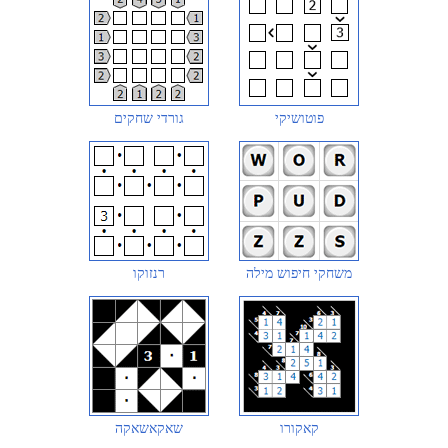
פוטושיקי
גורדי שחקים
משחקי חיפוש מילה
רנזוקו
קאקורו
שאקאשאקה