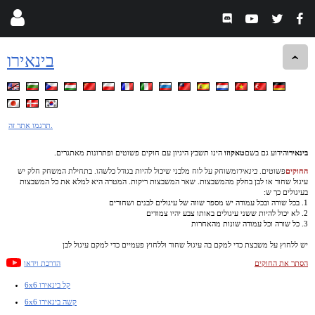
בינאירו
תרגמו אתר זה.
בינאירו
הידוע גם בשם
טאקוזו
הינו תשבץ היגיון עם חוקים פשוטים ופתרונות מאתגרים.
החוקים
פשוטים.
בינאירו
משוחק על לוח מלבני שיכול להיות בגודל כלשהו. בתחילת המשחק חלק יש
עיגול שחור או לבן בחלק מהמשבצות. שאר המשבצות ריקות. המטרה היא למלא את כל המשבצות
בעיגולים כך ש:
1. בכל שורה ובכל עמודה יש מספר שווה של עיגולים לבנים ושחורים
2. לא יכול להיות ששני עיגולים באותו צבע יהיו צמודים
3. כל שורה וכל עמודה שונות מהאחרות
יש ללחוץ על משבצת כדי למקם בה עיגול שחור וללחוץ פעמיים כדי למקם עיגול לבן
הסתר את החוקים
הדרכת וידאו
6x6 קל בינאירו
6x6 קשה בינאירו