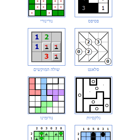
פסיפס
נורינורי
סלאנט
שולה המוקשים
גלקסיות
נורומינו