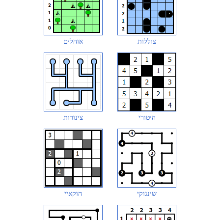
צוללות
אוהלים
היטורי
צינורות
שינגוקי
הוקאיי