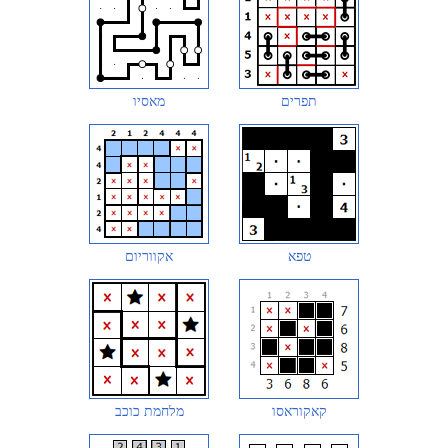
תפרים
מאסיו
טפא
אקווריום
קאקוראסו
מלחמת כוכב