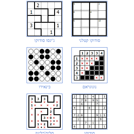
סודוקו קטלני
ג'יגסו סודוקו
נונוגראם
בינאירו
סודוקו
סלית'רלינק