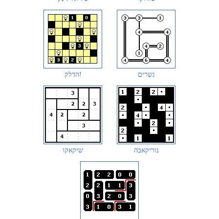
גשרים
הדלק!
נוריקאבה
שיקאקו