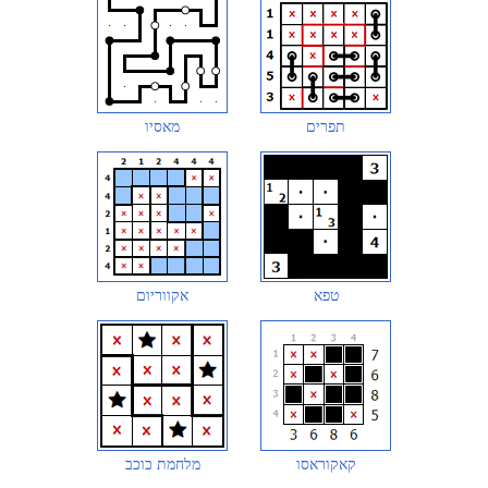
תפרים
מאסיו
טפא
אקווריום
קאקוראסו
מלחמת כוכב