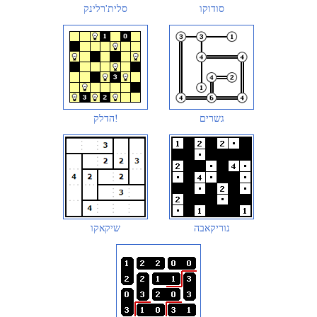
סודוקו
סלית'רלינק
גשרים
הדלק!
נוריקאבה
שיקאקו