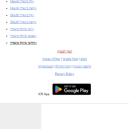
14x14 קל בינאירו+
14x14 קשה בינאירו+
20x20 קל בינאירו+
20x20 קשה בינאירו+
יומי מיוחד בינאירו+
שבועי מיוחד בינאירו+
חודשי מיוחד בינאירו+
הפוך לפטרון
משוב
|
פאזל ספציפי
|
שאלות נפוצות
הדפסה המונית
|
היכל התהילה
|
סטטיסטיקה
Privacy Policy
iOS App