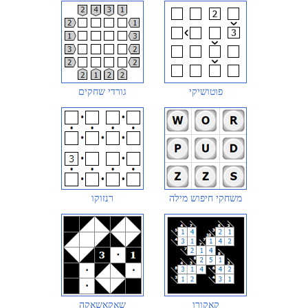
פוטושיקי
גורדי שחקים
משחקי חיפוש מילה
רנזוקו
קאקורו
שאקאשאקה