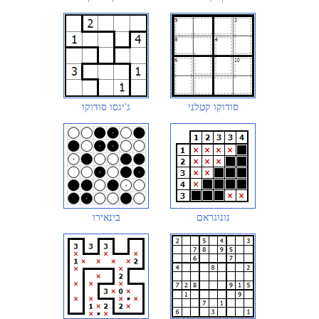
סודוקו קטלני
ג'יגסו סודוקו
נונוגראם
בינאירו