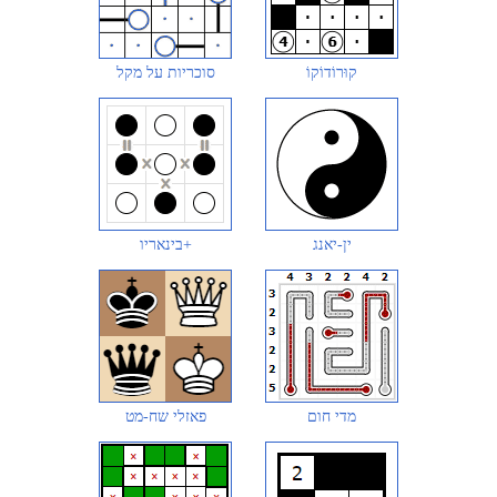
קוּרוֹדוֹקוֹ
סוכריות על מקל
ין-יאנג
בינאריו+
מדי חום
פאזלי שח-מט