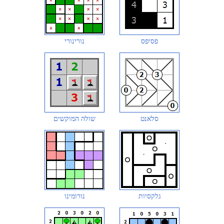
פסיפס
נורינורי
סלאנט
שולה המוקשים
גלקסיות
נורומינו