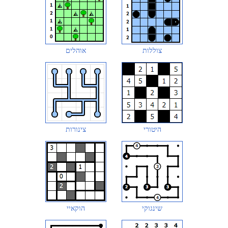
צוללות
אוהלים
היטורי
צינורות
שינגוקי
הוקאיי