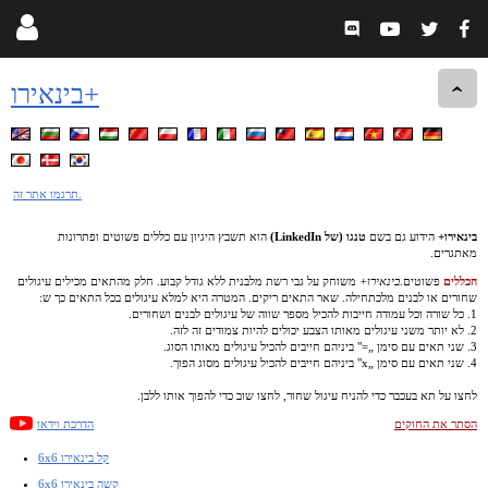
בינאירו+
תרגמו אתר זה.
בינאירו+
הידוע גם בשם
טנגו (של LinkedIn)
הוא תשבץ היגיון עם כללים פשוטים ופתרונות
מאתגרים.
הכללים
פשוטים.
בינאירו+
משוחק על גבי רשת מלבנית ללא גודל קבוע. חלק מהתאים מכילים עיגולים
שחורים או לבנים מלכתחילה. שאר התאים ריקים. המטרה היא למלא עיגולים בכל התאים כך ש:
1. כל שורה וכל עמודה חייבות להכיל מספר שווה של עיגולים לבנים ושחורים.
2. לא יותר משני עיגולים מאותו הצבע יכולים להיות צמודים זה לזה.
3. שני תאים עם סימן „=" ביניהם חייבים להכיל עיגולים מאותו הסוג.
4. שני תאים עם סימן „x" ביניהם חייבים להכיל עיגולים מסוג הפוך.
לחצו על תא בעכבר כדי להניח עיגול שחור, לחצו שוב כדי להפוך אותו ללבן.
הסתר את החוקים
הדרכת וידאו
6x6 קל בינאירו
6x6 קשה בינאירו